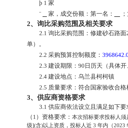
þ
1
家
¨
家，成交份额：第一名：
；
2、
询比采购范围
及相关要求
2.1
询比采购范围
：
修建砂石路面
单）。
2.2 采购预算控制额度：
3968642.
2.3
建设期限
：
90日历天
（具体开
2.4
建设地点：
乌兰县
柯柯镇
2.5
质量要求：符合国家验收合格
3、供应商资格要求
3.1
供应商依法设立且满足如下要
（
1
）
资格要求：
本次招标要求投标人须
级](含)以上资质，投标人近 3 年内（20