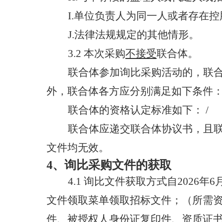
I.
单位负责人为同一人或者存在控
J.
法律法规规定的其他情形。
3.2
本次采购
不接受
联合体。
联合体参加询比采购活动的，联
外，联合体各方应分别满足如下条件
联合体的资格认定标准如下：
/
联合体应递交联合体协议书，且
文件均无效。
4、
询比
采购文件的获取
4.1
询比文件获取方式自
202
6
年
6
文件领取菜单领取招标文件；（所需
件、被授权人身份证复印件
、资质证