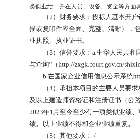
类似业绩。并在人员、设备、资金等方面
（
2
）
财务要求：
投标人基本开户
描或复印件应全面、完整、清晰），
业执照、执业证书。
（
3
）
信誉要求：
a.中华人民共
与查询
”
（
http://zxgk.court.gov.c
b.在国家企业信用信息公示系统http
（
4
）
承担本项目的主要人员要求
及以上建造师资格证和注册证书（公
2023年1月至今至少有一项类似业绩
绩
。
以上业绩不得和企业业绩重复。
（
5
）
其他要求：
/