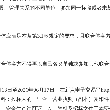
股、管理关系的不同单位，参加同一标段或者未
合体应满足本条第
3.1款规定的要求，且联合体各
：
联合体各方不得再以自己名义单独或参加其他联合
月
13
日至
202
6
年
06
月
17
日，在新点电子交易平
htt
资料：投标人的三证合一营业执照（副本）复印件
书、安全生产许可证
。以上资料及招标文件工本费