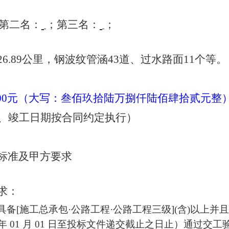
第二名：
；第三名：
；
26.89公里，钢波纹管涵43道、过水路面11个等。
00
元（大写：
叁佰玖拾陆万捌仟陆佰肆拾贰元整
、竣工日期按合同约定执行）
标准及甲方要求
求
：
具备
[施工总承包·公路工程·公路工程三级](含)以上并
23 年 01 月 01 日至投标文件递交截止之日止）通