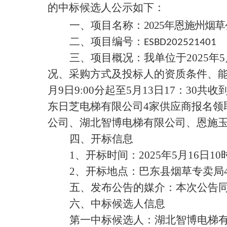
的中标候选人公示如下：
一、项目名称：
2025年恩施州烟
二、项目编号：
ESBD202521401
三、项目概况：
我单位于
2025年
5
况、采购方式及投标人的资质条件、
月
9
日
9:00分起至
5
月
13
日
17：30共收
东日芝电梯有限公司
4
家供应商报名领
公司、
湖北智博电梯有限公司
、恩施
四、开标信息
1、开标时间：2025年
5
月
16
日
10
2、开标地点：巴东县烟草专卖局
五、发布公告的媒介：
本次公告
六、中标候选人信息
第一中标候选人：
湖北智博电梯