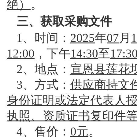
绝）
。
三、获取采购文件
1、
时间：
202
5
年
07
月
1
12:00
，下午
14:30
至
17:3
2、地点：
宣恩县莲花
3、
方式：
供应商持
文
身份证明或法定代表人
执照
、
资质证书
复印件
4、
售价：
0
元
。