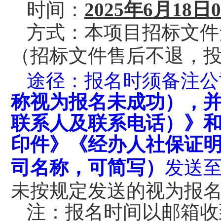
时间：
2025
年
6
月
18
日
0
方式：
本项目
招标
文件
（
招标
文件售后不退，
途径：
报名
时须备注公
称视为报名未成功），
联系
人及联系
电话）
》
印件》
《
经办人社保证
司名称，可简写）
发送
未按规定发送的视为报
注：报名时间以邮箱收