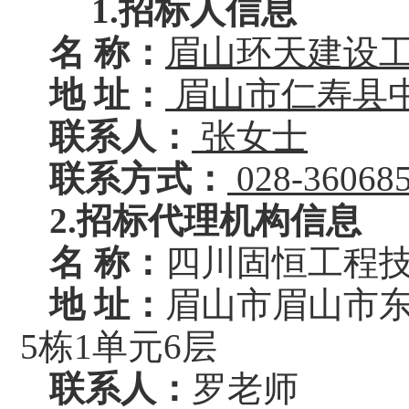
1.
招标
人信息
名
称：
眉山环天建设
地
址：
眉山市仁寿县
联系人：
张女士
联系方式：
028-36068
2.
招标
代理机构信息
名
称
：
四川固恒工程
地
址：
眉山市
眉山市
5栋1单元
6
层
联系人：
罗
老师