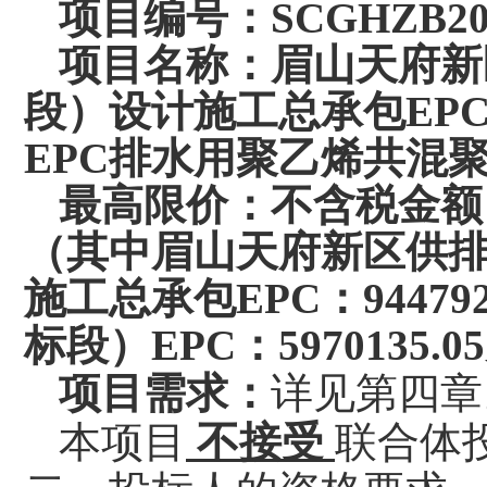
项目编号
：
SCGHZB20
项目名称：眉山天府新
段）设计施工总承包
EP
EPC排水用聚乙烯共混聚
最高限价：
不含税金额
（其中眉山天府新区供
施工总承包EPC：9447
标段）EPC：5970135.
项目
需求：
详见
第四章
本项目
不
接受
联合体