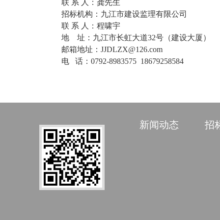
联
系 人：
龚先生
招标机构：九江市建设监理有限公司
联
系 人：程啸宇
地
址：九江市长虹大道32号（建设大厦）
邮箱地址：
JJDLZX@126.com
电
话：
0792-898
3575
18679258584
新闻动态
招标