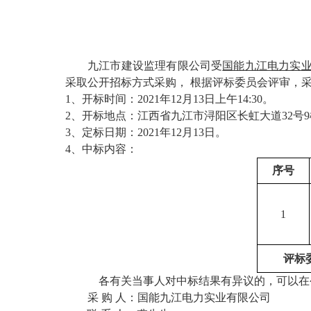
九江市建设监理有限公司受
国能九江电力实
采取
公开招标
方式采购，
根据评标委员会评审，采
1
、开标时间：
20
21
年
12
月
13
日
上
午
14
:
3
0。
2
、开标地点：
江西省九江市浔阳区长虹大道
32号
3
、定标日期：
20
21
年
12
月
13
日。
4
、中标内容：
序号
1
评标
各有关当事人对中标结果有异议的，可以在
采
购 人：
国能九江电力实业有限公司