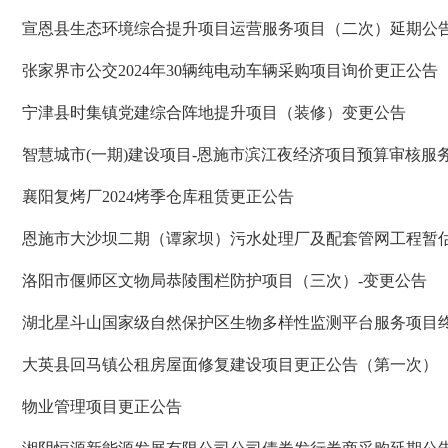
宣恩县生态环境综合提升项目运营服务项目（二次）延期公
张家界市公交2024年30辆纯电动车辆采购项目询价更正公告
宁津县时集镇党建综合阵地提升项目（装修）变更公告
智慧城市(一期)建设项目-恩施市滨江夜经济项目预算审核服
襄阳复烤厂2024烤季仓库租赁更正公告
恩施市大沙坝二期（谭家坝）污水处理厂及配套管网工程暂
洛阳市偃师区文物局恭陵围栏防护项目（三次）-变更公告
湖北星斗山国家级自然保护区生物多样性监测平台服务项目
大英县回马镇公租房屋面修复建设项目更正公告（第一次）
物业管理项目更正公告