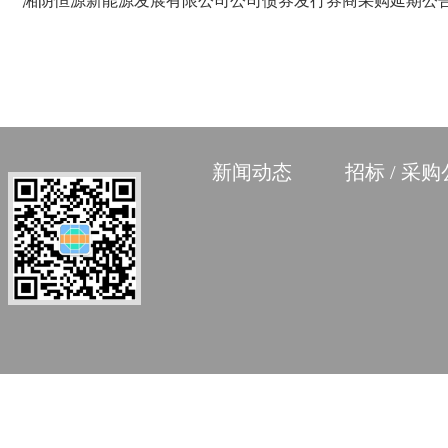
湘阴恒源新能源发展有限公司公司债券发行券商采购延期公
新闻动态
招标 / 采