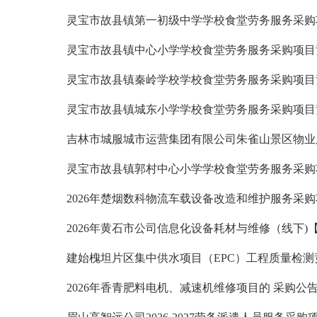
灵宝市故县镇第一初级中学学校食堂劳务服务采购
灵宝市故县镇中心小学学校食堂劳务服务采购项目
灵宝市故县镇秦岭学校学校食堂劳务服务采购项目
灵宝市故县镇城东小学学校食堂劳务服务采购项目
吉林市城服城市运营集团有限公司朱雀山景区物业
灵宝市故县镇郭村中心小学学校食堂劳务服务采购
2026年楚烟数科物流车载设备改造和维护服务采
2026年黄石市公司信息化设备耗材与维修（线下)
建始槐坦片区集中供水项目（EPC）工程质量检
2026年香青肥料电机、减速机维修项目的 采购公