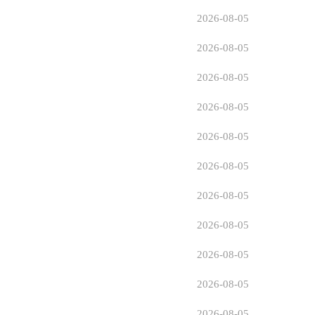
2026-08-05
2026-08-05
2026-08-05
2026-08-05
2026-08-05
2026-08-05
2026-08-05
2026-08-05
2026-08-05
2026-08-05
2026-08-05