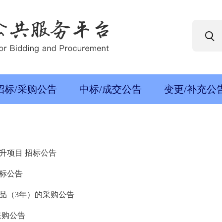
招标/采购公告
中标/成交公告
变更/补充公
升项目 招标公告
标公告
耗品（3年）的采购公告
采购公告