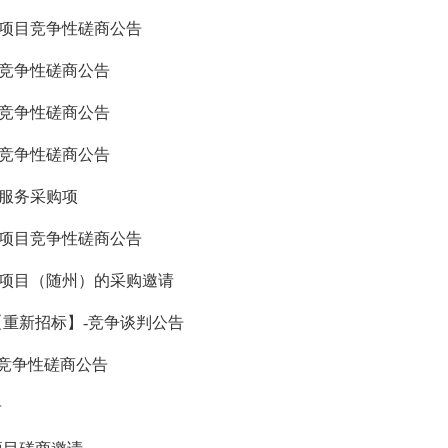
项目竞争性磋商公告
竞争性磋商公告
竞争性磋商公告
竞争性磋商公告
服务采购项
项目竞争性磋商公告
购项目（随州）的采购邀请
【重新招标】-竞争谈判公告
测竞争性磋商公告
告