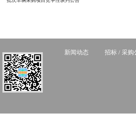
批次车辆采购项目竞争性谈判公告
新闻动态
招标 / 采